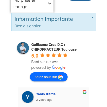
Ma prise en
charge
×
Information Importante
Rien à signaler
Guillaume Cros D.C :
CHIROPRACTEUR Toulouse
5.0
Basé sur 127 avis
notez nous sur
Yanis Izards
3 years ago