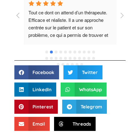
me 
Tout ce dont on attend d’un thérapeute. 
Chirop
Efficace et réaliste. Il a une approche 
pédago
s 
centrée sur le patient et sur son 
ses re
problème, ce qui a permis de trouver et 
chaleu
de soigner la cause de mes maux. Je 
progrè
recommande fortement !Merci 
et tro
Guillaume
des ex
t 
vous.
rès 
Facebook
Twitter
lent 
LinkedIn
WhatsApp
ous 
ande 
Pinterest
Telegram
es 
 reçus 
Email
Threads